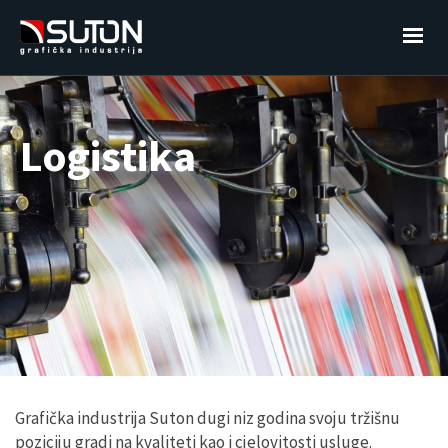
Logistika
Grafička industrija Suton dugi niz godina svoju tržišnu
poziciju gradi na kvaliteti kao i cjelovitosti usluge.