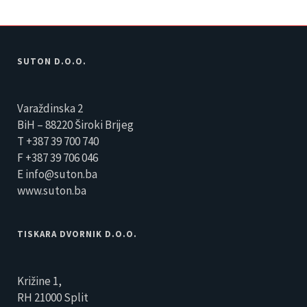
SUTON D.O.O.
Varaždinska 2
BiH – 88220 Široki Brijeg
T +387 39 700 740
F +387 39 706 046
E info@suton.ba
www.suton.ba
TISKARA DVORNIK D.O.O.
Križine 1,
RH 21000 Split