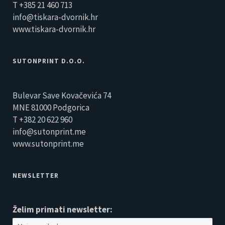
T +385 21 460 713
info@tiskara-dvornik.hr
www.tiskara-dvornik.hr
SUTONPRINT D.O.O.
Bulevar Save Kovačevića 74
MNE 81000 Podgorica
T +382 20 622 960
info@sutonprint.me
www.sutonprint.me
NEWSLETTER
Želim primati newsletter: