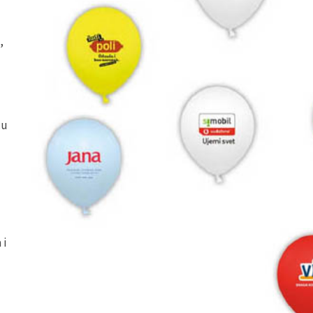
,
cu
 i