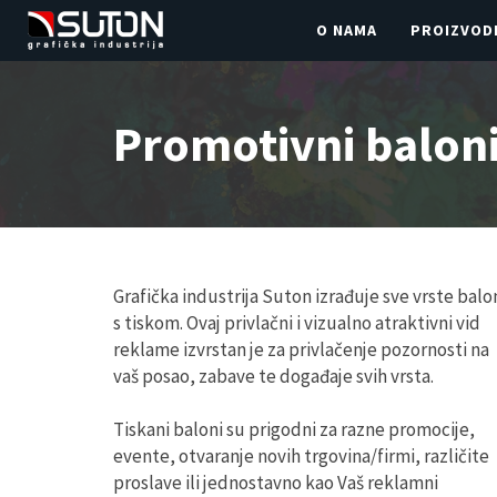
O NAMA
PROIZVOD
Promotivni baloni
Grafička industrija Suton izrađuje sve vrste balo
s tiskom. Ovaj privlačni i vizualno atraktivni vid
reklame izvrstan je za privlačenje pozornosti na
vaš posao, zabave te događaje svih vrsta.
Tiskani baloni su prigodni za razne promocije,
evente, otvaranje novih trgovina/firmi, različite
proslave ili jednostavno kao Vaš reklamni