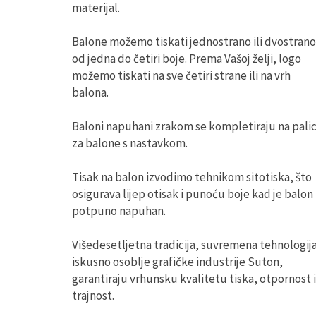
materijal.
Balone možemo tiskati jednostrano ili dvostrano
od jedna do četiri boje. Prema Vašoj želji, logo
možemo tiskati na sve četiri strane ili na vrh
balona.
Baloni napuhani zrakom se kompletiraju na pali
za balone s nastavkom.
Tisak na balon izvodimo tehnikom sitotiska, što
osigurava lijep otisak i punoću boje kad je balon
potpuno napuhan.
Višedesetljetna tradicija, suvremena tehnologija
iskusno osoblje grafičke industrije Suton,
garantiraju vrhunsku kvalitetu tiska, otpornost i
trajnost.