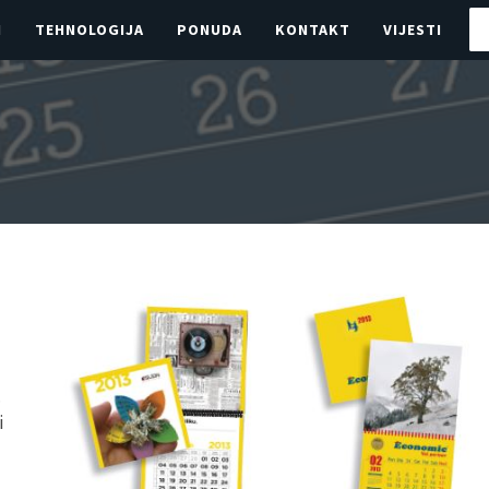
I
TEHNOLOGIJA
PONUDA
KONTAKT
VIJESTI
.
i