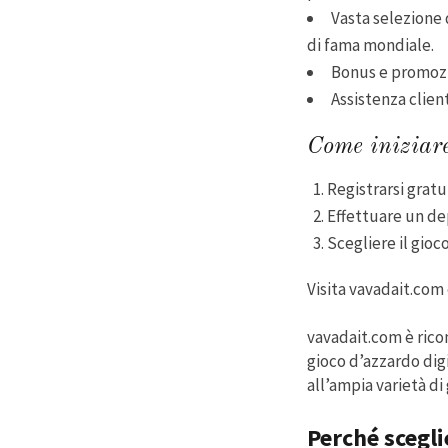
Vasta selezione d
di fama mondiale.
Bonus e promozio
Assistenza clien
Come iniziar
Registrarsi gratu
Effettuare un de
Scegliere il gioco
Visita vavadait.com 
vavadait.com è ric
gioco d’azzardo digi
all’ampia varietà di 
Perché scegl