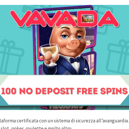
ttaforma certificata con un sistema di sicurezza all’avanguardia.
: slot, poker, roulette e molto altro.