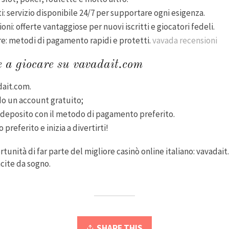
ti: servizio disponibile 24/7 per supportare ogni esigenza.
ni: offerte vantaggiose per nuovi iscritti e giocatori fedeli.
re: metodi di pagamento rapidi e protetti.
vavada recensioni
 a giocare su vavadait.com
adait.com.
do un account gratuito;
o deposito con il metodo di pagamento preferito.
o preferito e inizia a divertirti!
unità di far parte del migliore casinò online italiano: vavadait
ncite da sogno.
SHARE THIS