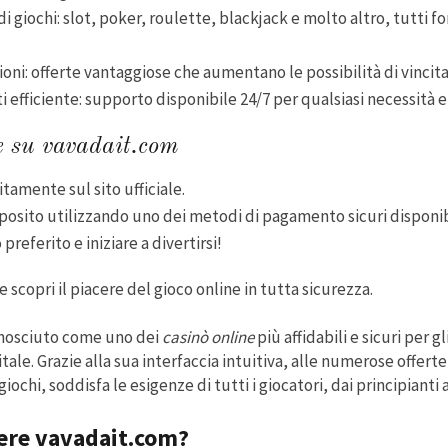
i giochi: slot, poker, roulette, blackjack e molto altro, tutti fo
ni: offerte vantaggiose che aumentano le possibilità di vincita
ti efficiente: supporto disponibile 24/7 per qualsiasi necessità 
e su vavadait.com
itamente sul sito ufficiale.
posito utilizzando uno dei metodi di pagamento sicuri disponibi
 preferito e iniziare a divertirsi!
e scopri il piacere del gioco online in tutta sicurezza.
onosciuto come uno dei
casinò online
più affidabili e sicuri per g
tale. Grazie alla sua interfaccia intuitiva, alle numerose offert
giochi, soddisfa le esigenze di tutti i giocatori, dai principianti a
iere vavadait.com?