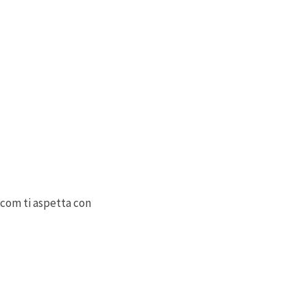
.com ti aspetta con