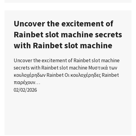
Uncover the excitement of
Rainbet slot machine secrets
with Rainbet slot machine
Uncover the excitement of Rainbet slot machine
secrets with Rainbet slot machine Μυστικά των
κουλοχέρηδων Rainbet Οι κουλοχέρηδες Rainbet
παρέχουν…
02/02/2026