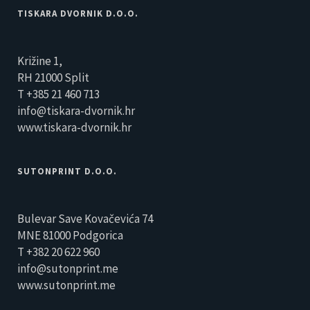
TISKARA DVORNIK D.O.O.
Križine 1,
RH 21000 Split
T +385 21 460 713
info@tiskara-dvornik.hr
www.tiskara-dvornik.hr
SUTONPRINT D.O.O.
Bulevar Save Kovačevića 74
MNE 81000 Podgorica
T +382 20 622 960
info@sutonprint.me
www.sutonprint.me