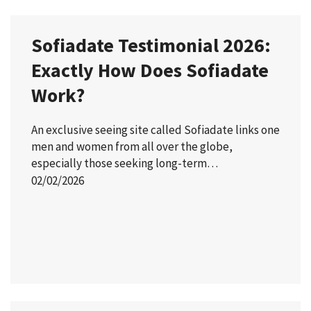
Sofiadate Testimonial 2026:
Exactly How Does Sofiadate
Work?
An exclusive seeing site called Sofiadate links one
men and women from all over the globe,
especially those seeking long-term…
02/02/2026