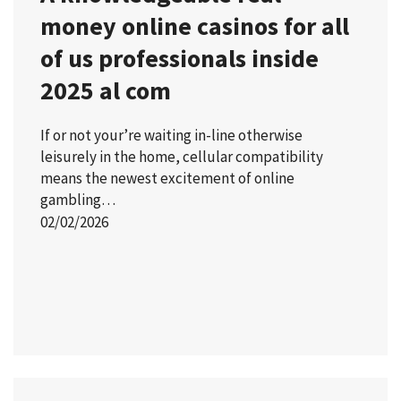
money online casinos for all
of us professionals inside
2025 al com
If or not your’re waiting in-line otherwise
leisurely in the home, cellular compatibility
means the newest excitement of online
gambling…
02/02/2026